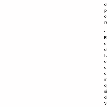
d
p
c
r
•
R
e
d
f
c
c
c
í
q
s
d
S