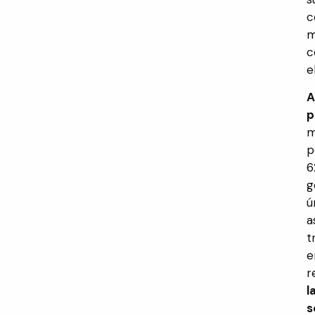
c
m
c
e
A
p
m
p
6
g
ú
a
t
e
r
l
s