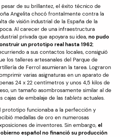
 pesar de su brillantez, el éxito técnico de
oña Angelita chocó frontalmente contra la
alta de visión industrial de la España de la
poca. Al carecer de una infraestructura
ndustrial privada que apoyara su idea,
no pudo
onstruir un prototipo real hasta 1962
;
ecurriendo a sus contactos locales, consiguió
ue los talleres artesanales del Parque de
rtillería de Ferrol asumieran la tarea. Lograron
omprimir varias asignaturas en un aparato de
penas 24 x 22 centímetros y unos 4,5 kilos de
eso, un tamaño asombrosamente similar al de
as cajas de embalaje de las
tablets
actuales.
l prototipo funcionaba a la perfección y
ecibió medallas de oro en numerosas
xposiciones de inventores. Sin embargo,
el
obierno español no financió su producción