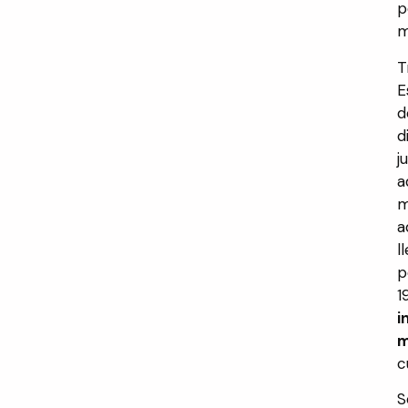
p
m
T
E
d
d
j
a
m
a
l
p
1
i
m
c
S