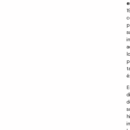
e
1
c
p
s
i
a
l
p
t
é
E
d
d
s
h
i