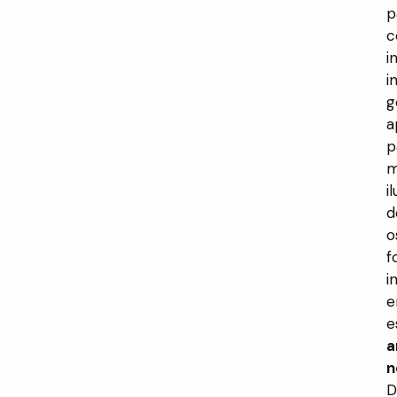
p
c
i
i
g
a
p
m
i
d
o
f
i
e
e
a
n
D