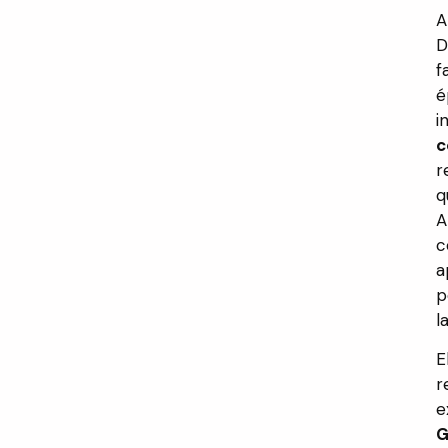
A
D
f
é
i
c
r
q
A
c
a
p
l
E
r
e
G