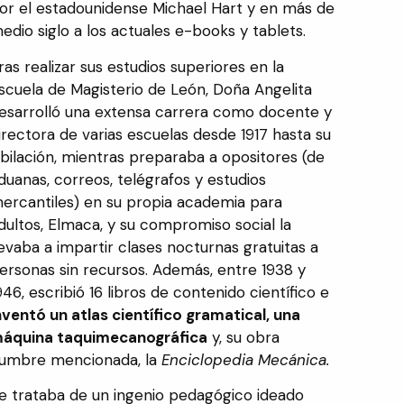
or el estadounidense Michael Hart y en más de
edio siglo a los actuales e-books y tablets.
ras realizar sus estudios superiores en la
scuela de Magisterio de León, Doña Angelita
esarrolló una extensa carrera como docente y
irectora de varias escuelas desde 1917 hasta su
ubilación, mientras preparaba a opositores (de
duanas, correos, telégrafos y estudios
ercantiles) en su propia academia para
dultos, Elmaca, y su compromiso social la
levaba a impartir clases nocturnas gratuitas a
ersonas sin recursos. Además, entre 1938 y
946, escribió 16 libros de contenido científico e
nventó un atlas científico gramatical, una
áquina taquimecanográfica
y, su obra
umbre mencionada, la
Enciclopedia Mecánica.
e trataba de un ingenio pedagógico ideado