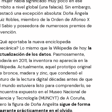
a mujer había significado muy poco en ese
mbito a nivel global (una falacia). Sin embargo,
estacó una excepción absoluta: Doña Ángela
uiz Robles, miembro de la Orden de Alfonso X
l Sabio y poseedora de numerosos premios de
nvención.
Qué aportaba la nueva enciclopedia
ecánica? Lo mismo que la Wikipedia de hoy:
la
ctualización de los datos
. Pasmosamente,
odavía en 2011, la inventora no aparecía en la
ikipedia. Actualmente, aquel prototipo original
e bronce, madera y zinc, que condensó el
uturo de la lectura digital décadas antes de que
l mundo estuviera listo para comprenderlo, se
ncuentra expuesto en el Museo Nacional de
iencia y Tecnología (MUNCYT) de A Coruña,
ero la figura de Doña Angelita
sigue de forma
lagrante prácticamente en el olvido
.