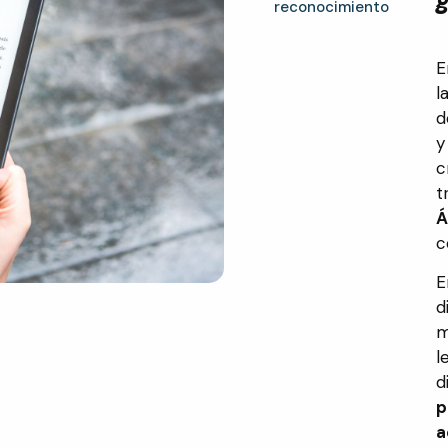
reconocimiento
E
l
d
y
c
t
Á
c
E
d
m
l
d
p
a