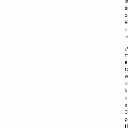
l
á
d
R
e
i
¿
m
a
t
W
d
f
e
e
C
p
f